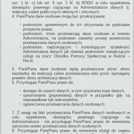
ust. 1 lit. c) lub art. 9 ust. 2 lit. b) RODO w celu wypełnienia
obowiązku prawnego ciążącego na Administratorze danych tj.
realizacji zadań publicznych własnych i zleconych.
Pani/Pana dane osobowe mogą być przekazywane:
podmiotom uprawnionym do ich otrzymania na podstawie
przepisów prawa;
podmiotom, które przetwarzają dane osobowe w imieniu
Administratora, na podstawie zawartej umowy powierzenia
przetwarzania danych osobowych;
podmiotom nadzorującym i kontrolującym działalność
Administratora danych jak również podmiotom świadczącym
usługi na rzecz Ośrodka Pomocy Społecznej w Rudzie –
Hucie.
Pani/Pana dane osobowe będą przetwarzane przez okres
niezbędny do realizacji celów przetwarzania oraz przez wymagany
prawem okres archiwizacji danych.
Przysługuje Pani/Panu prawo do:
dostępu do swoich danych, w tym uzyskania kopii danych;
sprostowania (poprawiania) danych w przypadku gdy są
nieprawidłowe lub niekompletne;
ograniczenia przetwarzania danych osobowych.
Z uwagi na fakt przetwarzania Pani/Pana danych osobowych w
celu wypełnienia obowiązku prawnego ciążącego na
Administratorze - nie przysługuje Pani/Panu prawo do wniesienia
sprzeciwu wobec przetwarzania danych osobowych.
Przysługuje Pani/Panu prawo do wniesienia skargi do organu