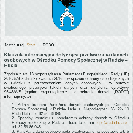
Jesteś tutaj:
Start
RODO
Klauzula informacyjna dotycząca przetwarzana danych
osobowych w Ośrodku Pomocy Społecznej w Rudzie –
Hucie
Zgodnie z art. 13 rozporządzenia Parlamentu Europejskiego i Rady (UE)
2016/679 z dnia 27 kwietnia 2016 r. w sprawie ochrony osób fizycznych
w związku z przetwarzaniem danych osobowych i w sprawie
swobodnego przepływu takich danych oraz uchylenia dyrektywy
95/46/WE (ogólne rozporządzenie o ochronie danych „RODO”)
informujemy, że:
Administratorem Pani/Pana danych osobowych jest Ośrodek
Pomocy Społecznej w Rudzie-Hucie ul. Niepodległości 36, 22-110
Ruda-Huta, tel. 82 56 86 045.
Sposoby kontaktu z inspektorem ochrony danych w Ośrodku
Pomocy Społecznej w Rudzie - Hucie to: e-mail:
ops@ruda-huta.pl
,
tel. 82 56 86 045.
Pani/Pana dane osobowe będą przetwarzane na podstawie art. 6